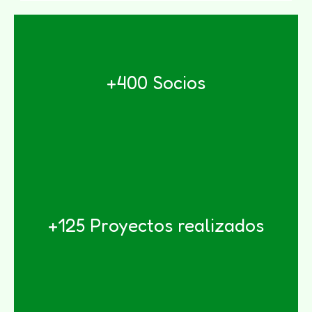
¡Únete!
+400 Socios
¿Quieres Unirte?
¡Descúbrelos!
+125 Proyectos realizados
Explóralos