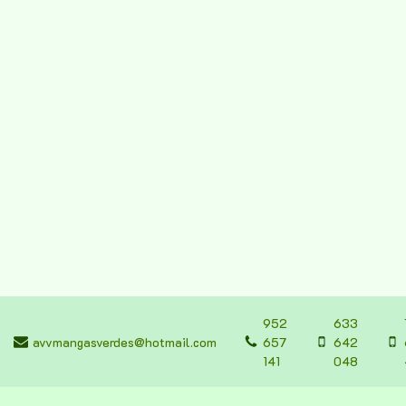
952
633
avvmangasverdes@hotmail.com
657
642
141
048