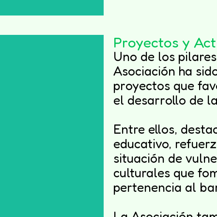
Proyectos y Act
Uno de los pilare
Asociación ha sid
proyectos que favo
el desarrollo de 
Entre ellos, desta
educativo, refuer
idaridad
situación de vulne
eres
culturales que fo
pertenencia al bar
La Asociación tam