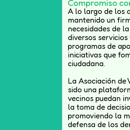
Compromiso co
A lo largo de los 
mantenido un fir
necesidades de la
diversos servicios
programas de apo
iniciativas que fo
ión ciudadana
ciudadana.
u comunidad
La Asociación de 
sido una platafor
vecinos puedan in
la toma de decisio
promoviendo la me
defensa de los de