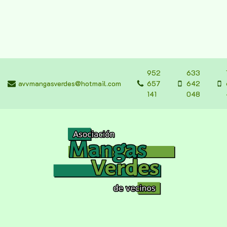
952
633
avvmangasverdes@hotmail.com
657
642
141
048