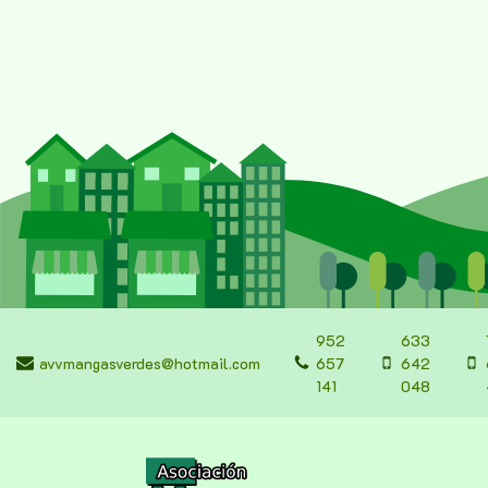
952
633
avvmangasverdes@hotmail.com
657
642
141
048