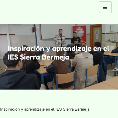
Saltar
al
contenido
Inspiración y aprendizaje en el
IES Sierra Bermeja
Inspiración y aprendizaje en el IES Sierra Bermeja.