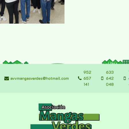
952
633
avvmangasverdes@hotmail.com
657
642
141
048