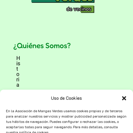
¿Quiénes Somos?
H
is
t
o
ri
a
V
Uso de Cookies
o
l
En la Asociación de Mangas Verdes usamos cookies propias y de terceros
u
para analizar nuestros servicios y mostrar publicidad personalizada según
n
tus hábitos de navegación. Puedes configurar o rechazar las cookies, o
t
aceptarlas todas para seguir navegando. Para más detalles, consulta
a
nuestra política de cookies.