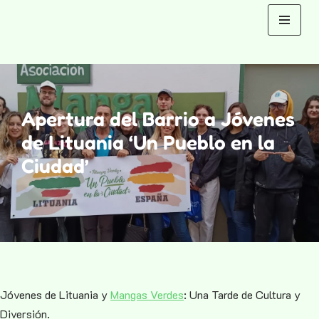
Saltar
al
contenido
Apertura del Barrio a Jóvenes
de Lituania ‘Un Pueblo en la
Ciudad’
Jóvenes de Lituania y
Mangas Verdes
: Una Tarde de Cultura y
Diversión.