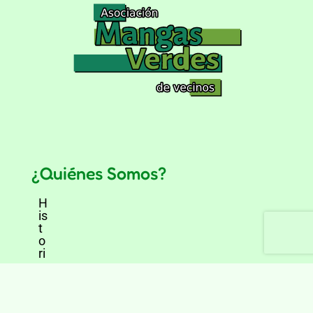
¿Quiénes Somos?
H
is
t
o
ri
a
V
o