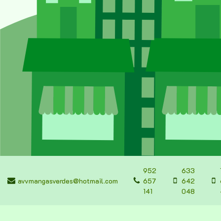
952
633
avvmangasverdes@hotmail.com
657
642
141
048