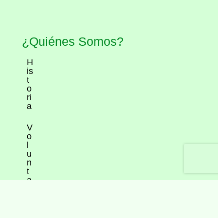
¿Quiénes Somos?
H
is
t
o
ri
a
V
o
l
u
n
t
a
ri
a
d
o