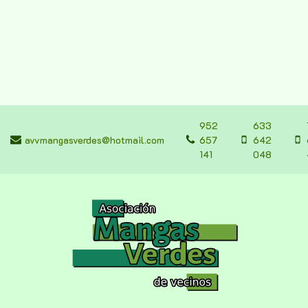
952
633
avvmangasverdes@hotmail.com
657
642
141
048