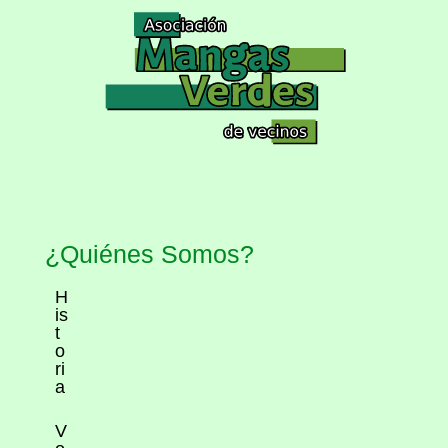
¿Quiénes Somos?
H
is
t
o
ri
a
V