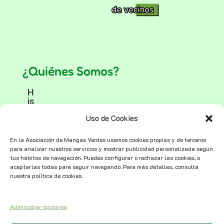
¿Quiénes Somos?
H
is
t
Uso de Cookies
o
ri
a
En la Asociación de Mangas Verdes usamos cookies propias y de terceros
para analizar nuestros servicios y mostrar publicidad personalizada según
tus hábitos de navegación. Puedes configurar o rechazar las cookies, o
V
aceptarlas todas para seguir navegando. Para más detalles, consulta
o
nuestra política de cookies.
l
u
n
t
Administrar opciones
a
ri