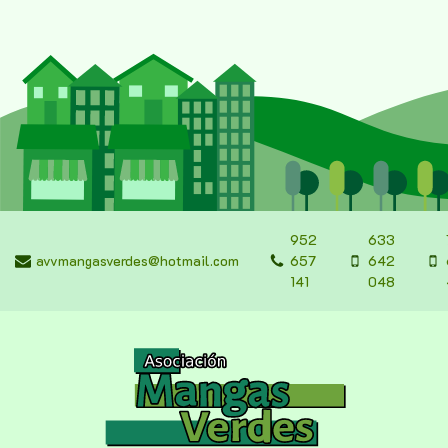
952
633
avvmangasverdes@hotmail.com
657
642
141
048